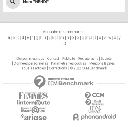
Nom "NEHDI"
Annuaire des membres :
a
b
c
d
e
f
g
h
i
j
k
l
m
n
o
p
q
r
s
t
u
v
w
x
y
z
Qui sommes nous
Contact
Publicité
Recrutement
Societé
Données personnelles
Paramétrer les cookies
Mentions légales
Tous les articles
Corrections
© 2022 CCM Benchmark