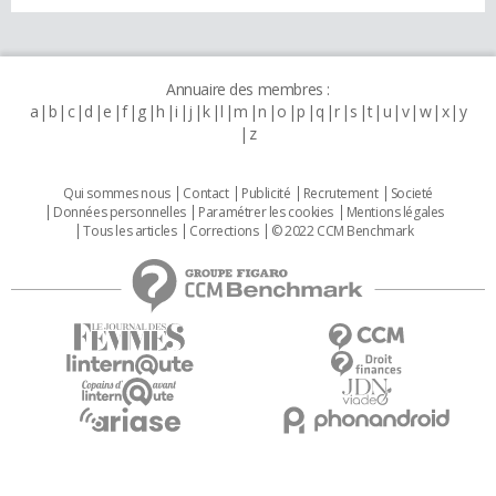
Annuaire des membres :
a
b
c
d
e
f
g
h
i
j
k
l
m
n
o
p
q
r
s
t
u
v
w
x
y
z
Qui sommes nous
Contact
Publicité
Recrutement
Societé
Données personnelles
Paramétrer les cookies
Mentions légales
Tous les articles
Corrections
© 2022 CCM Benchmark