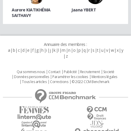
Aurore KIATIKHÉMA
Jaana YBERT
SAITHAVY
Annuaire des membres :
a
b
c
d
e
f
g
h
i
j
k
l
m
n
o
p
q
r
s
t
u
v
w
x
y
z
Qui sommes nous
Contact
Publicité
Recrutement
Societé
Données personnelles
Paramétrer les cookies
Mentions légales
Tous les articles
Corrections
© 2022 CCM Benchmark