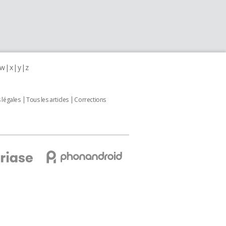
w
x
y
z
 légales
Tous les articles
Corrections