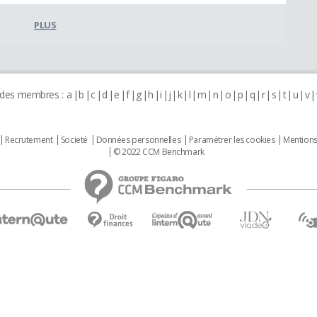
PLUS
 des membres :
a
b
c
d
e
f
g
h
i
j
k
l
m
n
o
p
q
r
s
t
u
v
Recrutement
Societé
Données personnelles
Paramétrer les cookies
Mentions
© 2022 CCM Benchmark