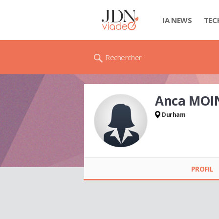
IA NEWS
TEC
Rechercher
Anca MOI
Durham
Anca MOINA
PROFIL