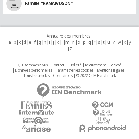
Famille "RANAIVOSON"
Annuaire des membres :
a
b
c
d
e
f
g
h
i
j
k
l
m
n
o
p
q
r
s
t
u
v
w
x
y
z
Qui sommes nous
Contact
Publicité
Recrutement
Societé
Données personnelles
Paramétrer les cookies
Mentions légales
Tous les articles
Corrections
© 2022 CCM Benchmark