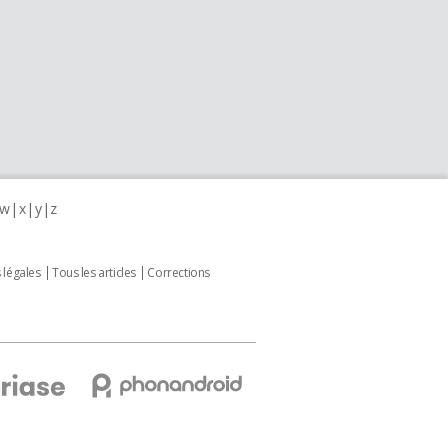
w
x
y
z
 légales
Tous les articles
Corrections