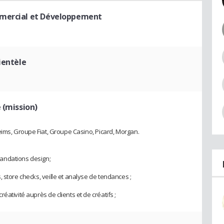
mmercial et Développement
lientèle
 (mission)
Reims, Groupe Fiat, Groupe Casino, Picard, Morgan.
andations design;
 store checks, veille et analyse de tendances ;
ativité auprès de clients et de créatifs ;