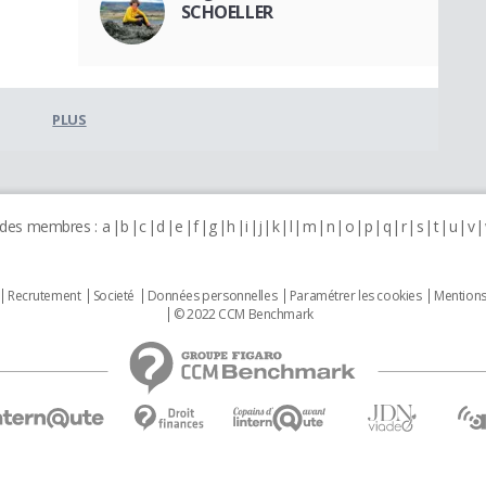
SCHOELLER
PLUS
 des membres :
a
b
c
d
e
f
g
h
i
j
k
l
m
n
o
p
q
r
s
t
u
v
Recrutement
Societé
Données personnelles
Paramétrer les cookies
Mentions
© 2022 CCM Benchmark