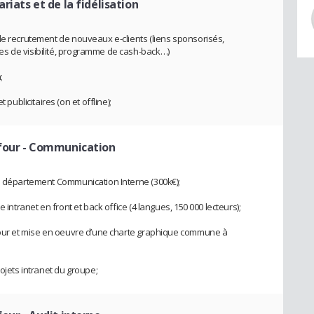
iats et de la fidélisation
de recrutement de nouveaux e-clients (liens sponsorisés,
s de visibilité, programme de cash-back…)
;
blicitaires (on et offline);
four
- Communication
du département Communication Interne (300k€);
 intranet en front et back office (4 langues, 150 000 lecteurs);
efour et mise en oeuvre d’une charte graphique commune à
rojets intranet du groupe;