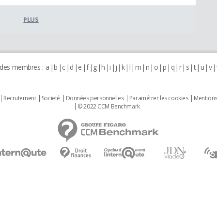
PLUS
 des membres :
a
b
c
d
e
f
g
h
i
j
k
l
m
n
o
p
q
r
s
t
u
v
Recrutement
Societé
Données personnelles
Paramétrer les cookies
Mentions
© 2022 CCM Benchmark