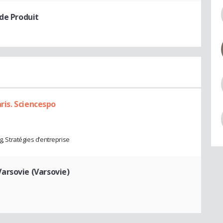
de Produit
aris. Sciencespo
g, Stratégies d’entreprise
arsovie (Varsovie)