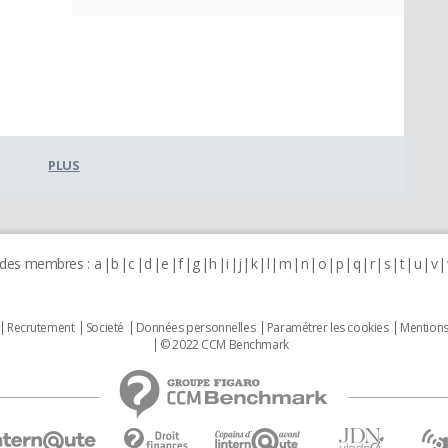
PLUS
 des membres :
a
b
c
d
e
f
g
h
i
j
k
l
m
n
o
p
q
r
s
t
u
v
Recrutement
Societé
Données personnelles
Paramétrer les cookies
Mentions
© 2022 CCM Benchmark