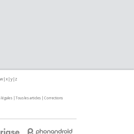
w
x
y
z
 légales
Tous les articles
Corrections