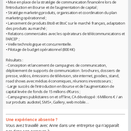
• Mise en place de la stratégie de communication financière lors de
l’introduction en Bourse et de l’augmentation de capital ;
• Stratégie marketing produits, organisation et coordination du plan
marketing opérationnel ;
• Lancement de produits BtoB et BtoC sur le marché français, adaptation
des produits au marché ;
• Relations commerciales avec les opérateurs de télécommunications et
l’ARCEP ;
• Veille technologique et concurrentielle.
• Pilotage de budget opérationnel (800 K€)
Résultats :
- Conception et lancement de campagnes de communication,
déploiement de supports de communication : brochures, dossiers de
presse, vidéos, émissions de télévision, site internet, goodies, stand,
road shows avec médias économiques, réunions investisseurs ;
- Large succès de l’introduction en Bourse et de l’augmentation de
capital levée de fonds de 15 millions d’€uros ;
- Campagnes publicitaires on et off line, CA développé : 6 Millions € / an
sur produits audiotel, SMS+, Gallery, web mobile…
Une expérience absente ?
Vous avez travaillé avec Anne dans une entreprise qui n'apparaît