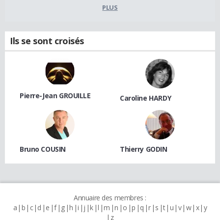
PLUS
Ils se sont croisés
Pierre-Jean GROUILLE
Caroline HARDY
Bruno COUSIN
Thierry GODIN
Annuaire des membres :
a
b
c
d
e
f
g
h
i
j
k
l
m
n
o
p
q
r
s
t
u
v
w
x
y
z