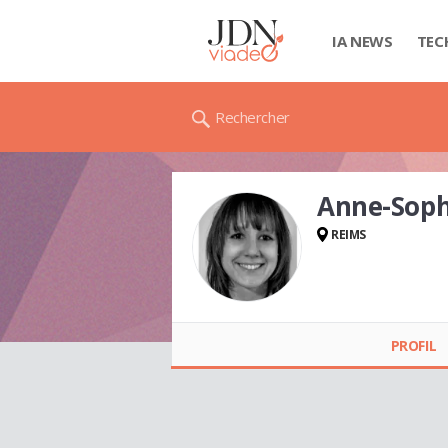
IA NEWS
TEC
Rechercher
Anne-Sop
REIMS
Anne-Sophie
BAUSSERON
PROFIL