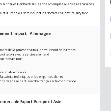
 & Charles Heidsieck sur la zone Amériques avec les îles caraïbes
UK et l'Europe du Nord incluant les Nordics en Home et Duty free
pement Import - Allemagne
ment de la gamme en BtoB - secteur nord de la France
rdination avec le service allemand
r l’activité Bois
ustriels existants
faisabilité techniques et les exigences clients
tions des besoins du marché français et la concurrence
mmerciale Export: Europe et Asie