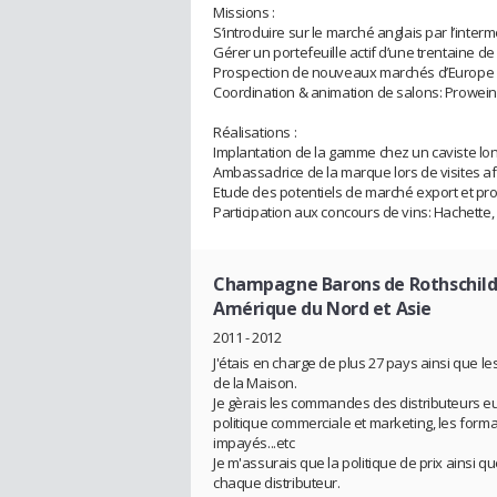
Missions :
S’introduire sur le marché anglais par l’inter
Gérer un portefeuille actif d’une trentaine d
Prospection de nouveaux marchés d’Europe e
Coordination & animation de salons: Prowein,
Réalisations :
Implantation de la gamme chez un caviste lon
Ambassadrice de la marque lors de visites afi
Etude des potentiels de marché export et pro
Participation aux concours de vins: Hachette,
Champagne Barons de Rothschil
Amérique du Nord et Asie
2011 - 2012
J'étais en charge de plus 27 pays ainsi que l
de la Maison.
Je gèrais les commandes des distributeurs eur
politique commerciale et marketing, les formal
impayés...etc
Je m'assurais que la politique de prix ainsi 
chaque distributeur.