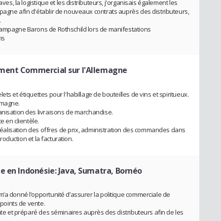
aves, la logistique et les distributeurs, j'organisais également les
pagne afin d'établir de nouveaux contrats auprès des distributeurs,
.
Champagne Barons de Rothschild lors de manifestations
is
ment Commercial sur l'Allemagne
ts et étiquettes pour l'habillage de bouteilles de vins et spiritueux.
emagne.
anisation des livraisons de marchandise.
e en clientèle.
: réalisation des offres de prix, administration des commandes dans
production et la facturation.
e en Indonésie: Java, Sumatra, Bornéo
m’a donné l’opportunité d’assurer la politique commerciale de
 points de vente.
ente et préparé des séminaires auprès des distributeurs afin de les