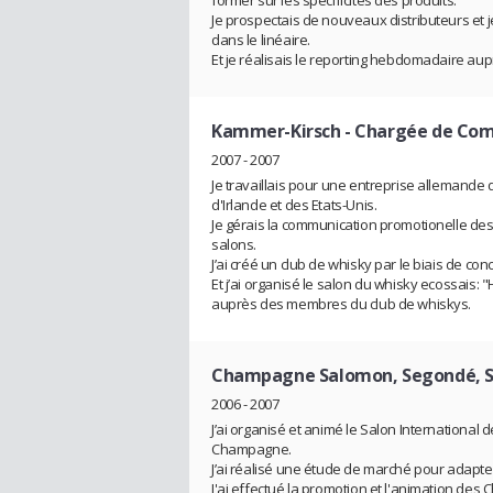
former sur les spécificités des produits.
Je prospectais de nouveaux distributeurs et je 
dans le linéaire.
Et je réalisais le reporting hebdomadaire a
Kammer-Kirsch
- Chargée de Com
2007 - 2007
Je travaillais pour une entreprise allemande 
d'Irlande et des Etats-Unis.
Je gérais la communication promotionelle des 
salons.
J’ai créé un club de whisky par le biais de conc
Et j’ai organisé le salon du whisky ecossais
auprès des membres du club de whiskys.
Champagne Salomon, Segondé, S
2006 - 2007
J’ai organisé et animé le Salon International
Champagne.
J’ai réalisé une étude de marché pour adapte
J'ai effectué la promotion et l'animation d