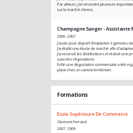
Par ailleurs, j’ai rencontré plusieurs import
sur le marché chinois.
Champagne Sanger
- Assistante
2006 - 2007
J'avais pour objectif d'implanter 3 gammes 
J’ai établi une étude de marché afin d’adapt
J’ai recensé les distributeurs et réalisé une 
suivi des négociations.
Enfin une dégustation commerciale a été organ
place chez un caviste londonien.
Formations
Ecole Supérieure De Commerce
Clermont Ferrand
2007 - 2009