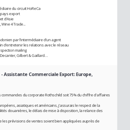
médiaire du circuit HoReCa
e pays export
t d’Asie
 Wine 4 Trade...
donien par l’intermédiaire d’un agent
n d’entretenir les relations avec le réseau
spection mailing
 Decanter, Gilbert & Gaillard…
d
- Assistante Commerciale Export: Europe,
es commandes du corporate Rothschild soit 75% du chiffre d'affaires
opéens, asiatiques et américains, j'assurais le respect de la
ités douanières, le délais de mise à disposition, la relance des
que les prévisions de ventes soient bien appliquées auprès de