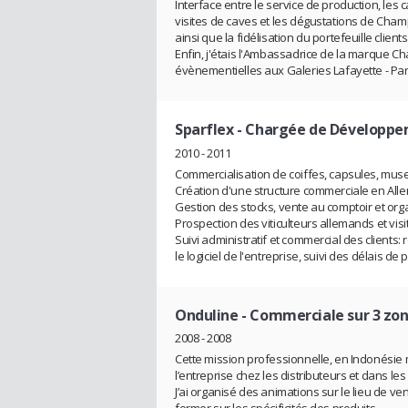
Interface entre le service de production, les c
visites de caves et les dégustations de Cham
ainsi que la fidélisation du portefeuille clients
Enfin, j'étais l'Ambassadrice de la marque 
évènementielles aux Galeries Lafayette - Par
Sparflex
- Chargée de Développe
2010 - 2011
Commercialisation de coiffes, capsules, musele
Création d'une structure commerciale en All
Gestion des stocks, vente au comptoir et org
Prospection des viticulteurs allemands et visit
Suivi administratif et commercial des clients
le logiciel de l'entreprise, suivi des délais de 
Onduline
- Commerciale sur 3 zon
2008 - 2008
Cette mission professionnelle, en Indonésie 
l’entreprise chez les distributeurs et dans les
J’ai organisé des animations sur le lieu de v