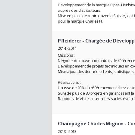
Développement de la marque Piper- Heidsieck
auprès des distributeurs.
Mise en place de contrat avec la Suisse, les 
pour la marque Charles H.
Pfleiderer
- Chargée de Dévelop
2014 - 2014
Missions :
Négocier de nouveaux contrats de référence
Développement de projets techniques en coo
Mise à jour des données clients, statistiques su
Réalisations :
Hausse de 10% du référencement chez les ind
Suivi de plus de 80 projets en garantissant la 
Rapports de visites journaliers sur les évolu
Champagne Charles Mignon
- Co
2013 - 2013