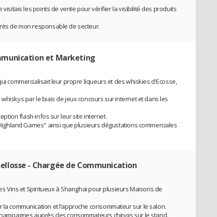
visitais les points de vente pour vérifier la visibilité des produits
uprès de mon responsable de secteur.
munication et Marketing
qui commercialisait leur propre liqueurs et des whiskies d'Ecosse,
whiskys par le biais de jeux concours sur internet et dans les
eption flash-infos sur leur site internet.
: "Highland Games" ainsi que plusieurs dégustations commerciales
ellosse
- Chargée de Communication
 des Vins et Spiritueux à Shanghai pour plusieurs Maisons de
r la communication et l’approche consommateur sur le salon.
es Champagnes auprès des consommateurs chinois sur le stand.