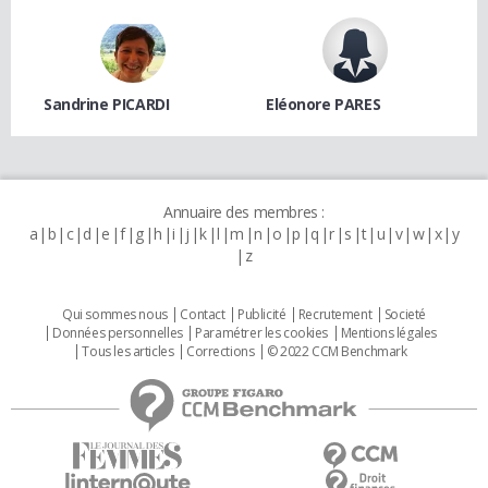
Sandrine PICARDI
Eléonore PARES
Annuaire des membres :
a
b
c
d
e
f
g
h
i
j
k
l
m
n
o
p
q
r
s
t
u
v
w
x
y
z
Qui sommes nous
Contact
Publicité
Recrutement
Societé
Données personnelles
Paramétrer les cookies
Mentions légales
Tous les articles
Corrections
© 2022 CCM Benchmark