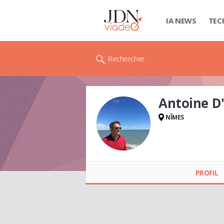
IA NEWS
TEC
Rechercher
Antoine 
NÎMES
Antoine
D'AMÉCOURT
PROFIL