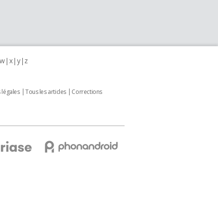
w
x
y
z
 légales
Tous les articles
Corrections