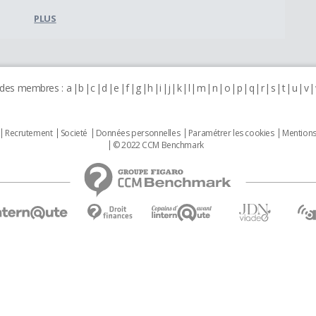
PLUS
 des membres :
a
b
c
d
e
f
g
h
i
j
k
l
m
n
o
p
q
r
s
t
u
v
Recrutement
Societé
Données personnelles
Paramétrer les cookies
Mentions
© 2022 CCM Benchmark