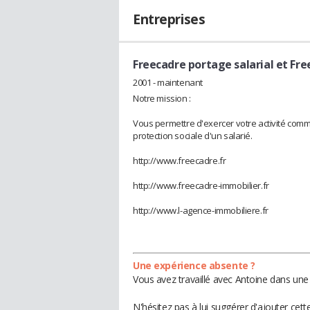
Entreprises
Freecadre portage salarial et Fr
2001 - maintenant
Notre mission :
Vous permettre d'exercer votre activité com
protection sociale d'un salarié.
http://www.freecadre.fr
http://www.freecadre-immobilier.fr
http://www.l-agence-immobiliere.fr
Une expérience absente ?
Vous avez travaillé avec Antoine dans une 
N'hésitez pas à lui suggérer d'ajouter cet