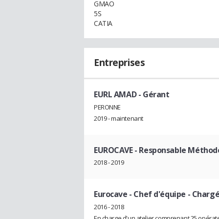
GMAO
5S
CATIA
Entreprises
EURL AMAD
- Gérant
PERONNE
2019 - maintenant
EUROCAVE
- Responsable Méthode
2018 - 2019
Eurocave
- Chef d'équipe - Charg
2016 - 2018
En charge d'un atelier comprenant 25 opérateur