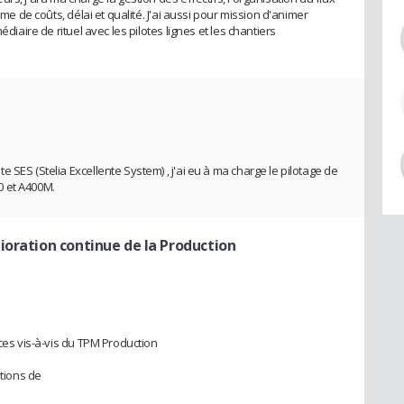
rme de coûts, délai et qualité. J'ai aussi pour mission d'animer
édiaire de rituel avec les pilotes lignes et les chantiers
 SES (Stelia Excellente System) , j'ai eu à ma charge le pilotage de
0 et A400M.
ioration continue de la Production
ices vis-à-vis du TPM Production
ations de