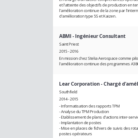
et l'atteinte des objectifs de production en te
l'amélioration continue de la zone par l'interm
d'amélioration type 5S et Kaizen.
ABMI
- Ingénieur Consultant
Saint Priest
2015 - 2016
En mission chez Stelia Aerospace comme pilote
l'amélioration continue des programmes A38
Lear Corporation
- Chargé d'amél
Southfield
2014 - 2015
- Informatisation des rapports TPM
- Analyse du TPM Production
- Etablissement de plans d'actions inter-serv
- Implantation de postes
- Mise en places de fichiers de suivis des rot
postes opérateurs