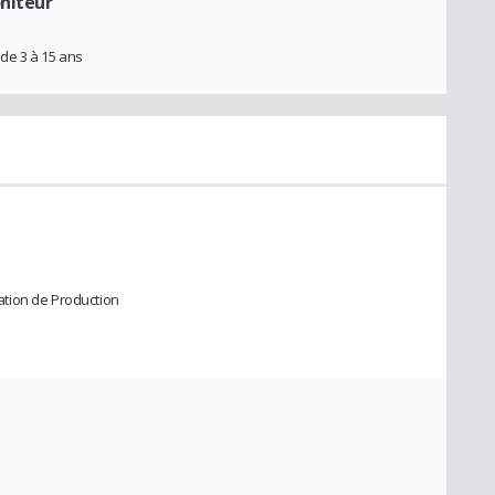
niteur
e 3 à 15 ans
tion de Production