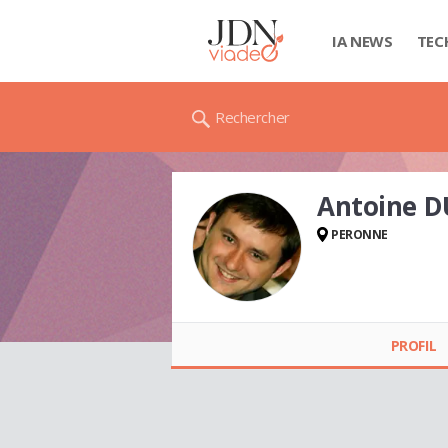
IA NEWS
TEC
Rechercher
Antoine 
PERONNE
Antoine DUCROCQ
PROFIL