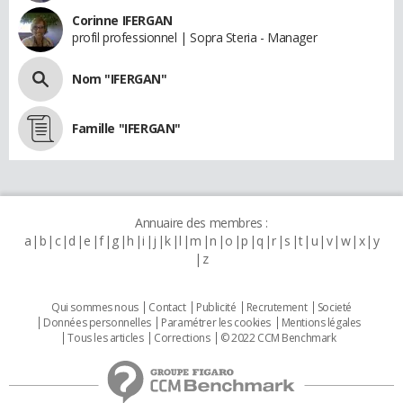
Corinne IFERGAN
profil professionnel | Sopra Steria - Manager
Nom "IFERGAN"
Famille "IFERGAN"
Annuaire des membres :
a
b
c
d
e
f
g
h
i
j
k
l
m
n
o
p
q
r
s
t
u
v
w
x
y
z
Qui sommes nous
Contact
Publicité
Recrutement
Societé
Données personnelles
Paramétrer les cookies
Mentions légales
Tous les articles
Corrections
© 2022 CCM Benchmark