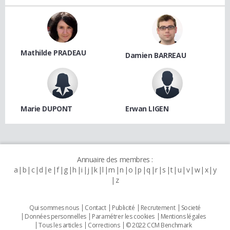
Mathilde PRADEAU
Damien BARREAU
Marie DUPONT
Erwan LIGEN
Annuaire des membres :
a
b
c
d
e
f
g
h
i
j
k
l
m
n
o
p
q
r
s
t
u
v
w
x
y
z
Qui sommes nous
Contact
Publicité
Recrutement
Societé
Données personnelles
Paramétrer les cookies
Mentions légales
Tous les articles
Corrections
© 2022 CCM Benchmark