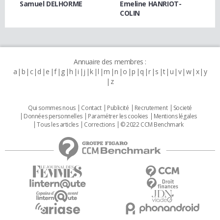
Samuel DELHORME
Emeline HANRIOT-
COLIN
Annuaire des membres :
a
b
c
d
e
f
g
h
i
j
k
l
m
n
o
p
q
r
s
t
u
v
w
x
y
z
Qui sommes nous
Contact
Publicité
Recrutement
Societé
Données personnelles
Paramétrer les cookies
Mentions légales
Tous les articles
Corrections
© 2022 CCM Benchmark