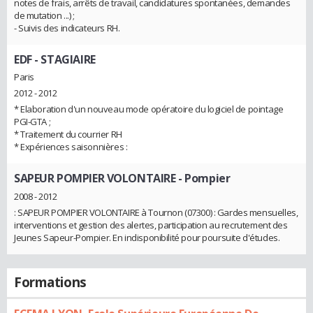
notes de frais, arrêts de travail, candidatures spontanées, demandes
de mutation ...) ;
- Suivis des indicateurs RH.
EDF
- STAGIAIRE
Paris
2012 - 2012
* Elaboration d'un nouveau mode opératoire du logiciel de pointage
PGI-GTA ;
* Traitement du courrier RH
* Expériences saisonnières :
SAPEUR POMPIER VOLONTAIRE
- Pompier
2008 - 2012
: SAPEUR POMPIER VOLONTAIRE à Tournon (07300) : Gardes mensuelles,
interventions et gestion des alertes, participation au recrutement des
Jeunes Sapeur-Pompier. En indisponibilité pour poursuite d'études.
Formations