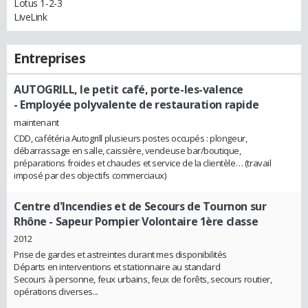
Lotus 1-2-3
LiveLink
Entreprises
AUTOGRILL, le petit café, porte-les-valence
- Employée polyvalente de restauration rapide
maintenant
CDD, cafétéria Autogrill plusieurs postes occupés : plongeur,
débarrassage en salle, caissière, vendeuse bar/boutique,
préparations froides et chaudes et service de la clientèle… (travail
imposé par des objectifs commerciaux)
Centre d'Incendies et de Secours de Tournon sur
Rhône
- Sapeur Pompier Volontaire 1ère classe
2012
Prise de gardes et astreintes durant mes disponibilités
Départs en interventions et stationnaire au standard
Secours à personne, feux urbains, feux de forêts, secours routier,
opérations diverses...