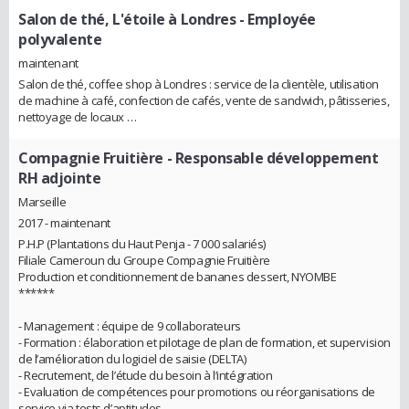
Salon de thé, L'étoile à Londres
- Employée
polyvalente
maintenant
Salon de thé, coffee shop à Londres : service de la clientèle, utilisation
de machine à café, confection de cafés, vente de sandwich, pâtisseries,
nettoyage de locaux …
Compagnie Fruitière
- Responsable développement
RH adjointe
Marseille
2017 - maintenant
P.H.P (Plantations du Haut Penja - 7 000 salariés)
Filiale Cameroun du Groupe Compagnie Fruitière
Production et conditionnement de bananes dessert, NYOMBE
******
- Management : équipe de 9 collaborateurs
- Formation : élaboration et pilotage de plan de formation, et supervision
de l’amélioration du logiciel de saisie (DELTA)
- Recrutement, de l’étude du besoin à l’intégration
- Evaluation de compétences pour promotions ou réorganisations de
service via tests d’aptitudes