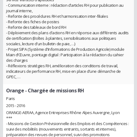
- Communication interne : rédaction d’articles RH pour publication au
journal interne,
- Refonte des procédures RH et harmonisation inter-filiales
- Refonte des fiches de postes
- Refonte des tableaux de bord RH
- Déploiement des plans d’actions RH en réponse aux différents audits
de certification (Boîtes à plaintes, sensibilisations aux politiques
sociales, lecture d’un bulletin de paie, …)
- Projet SIPA (Système d’Informations de Production Agricole) module
Main d’Œuvre, pointage digital : Participation à la rédaction du cahier
des charges
- Réflexions stratégies RH, amélioration des conditions de travail,
indicateurs de performance RH, mise en place d’une démarche de
GPEC, …
Orange
- Chargée de missions RH
Paris
2015 - 2016
ORANGE-AERAA, Agence Entreprises Rhône Alpes Auvergne, Lyon
***
- Missions de Gestion Prévisionnelle des Emplois et des Compétences :
suivi des mobilités (mouvements entrants, sortants et internes),
préparation des revues de personnel, suivi des promotions