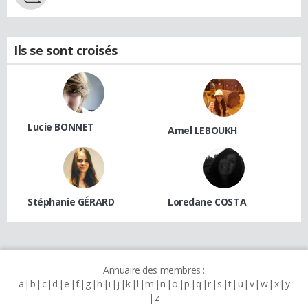
Ils se sont croisés
Lucie BONNET
Amel LEBOUKH
Stéphanie GÉRARD
Loredane COSTA
Annuaire des membres :
a
b
c
d
e
f
g
h
i
j
k
l
m
n
o
p
q
r
s
t
u
v
w
x
y
z