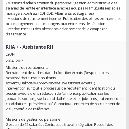
- Missions d’administration du personnel : gestion administrative des
salariés de l’entité en interface avec les équipes RH mutualisées et les
managers, contrats (CDI, CDD, Alternants et Stagiaires)
- Missions de recrutement interne : Publication des offres en interne et
accompagnement des managers aux entretiens de sélection
- Interlocutrice RH des alternants et lancement de la campagne
d’alternance
RHA +
- Assistante RH
LYON
2014 - 2015
Missions de recrutement :
Recrutement de cadres dans la fonction Achats (Responsables
Achats/Acheteurs/Consultants
expert/Qualiticien/Approvisionneur/Assistant Achats...)
Intervention sur tout le processus de recrutement (Identification du
besoin avec le client, rédaction de l'annonce, publication sur les
joboards, sourcing sur la candidathèque et les joboards, traitement des
candidatures, présélection téléphonique, entretien de recrutement de
visu, contrôle de référence,
Missions de gestion du personnel
Gestion de 15 salariés : Contrats de travail-Intégration-Recueil des