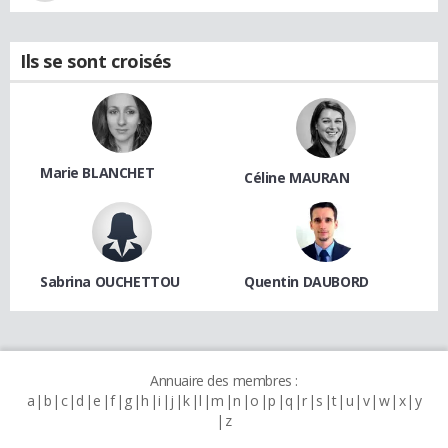
Ils se sont croisés
Marie BLANCHET
Céline MAURAN
Sabrina OUCHETTOU
Quentin DAUBORD
Annuaire des membres :
a
b
c
d
e
f
g
h
i
j
k
l
m
n
o
p
q
r
s
t
u
v
w
x
y
z