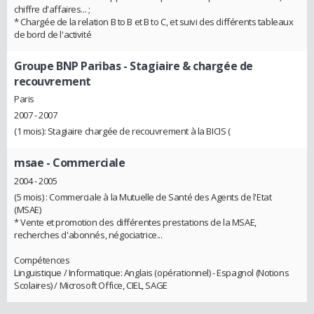
chiffre d'affaires... ;
* Chargée de la relation B to B et B to C, et suivi des différents tableaux
de bord de l'activité
Groupe BNP Paribas
- Stagiaire & chargée de
recouvrement
Paris
2007 - 2007
(1 mois): Stagiaire chargée de recouvrement à la BICIS (
msae
- Commerciale
2004 - 2005
(5 mois) : Commerciale à la Mutuelle de Santé des Agents de l'Etat
(MSAE)
* Vente et promotion des différentes prestations de la MSAE,
recherches d'abonnés, négociatrice...
Compétences
Linguistique / Informatique: Anglais (opérationnel) - Espagnol (Notions
Scolaires) / Microsoft Office, CIEL, SAGE