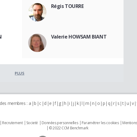
Régis TOURRE
N
Valerie HOWSAM BIANT
PLUS
 des membres :
a
b
c
d
e
f
g
h
i
j
k
l
m
n
o
p
q
r
s
t
u
v
Recrutement
Societé
Données personnelles
Paramétrer les cookies
Mentions
© 2022 CCM Benchmark