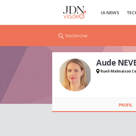
IA NEWS
TEC
Rechercher
Aude NEV
Rueil-Malmaison C
Aude NEVEU-
VARJABEDIAN
PROFIL