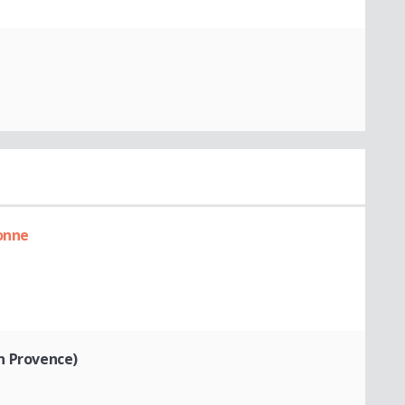
onne
 En Provence)