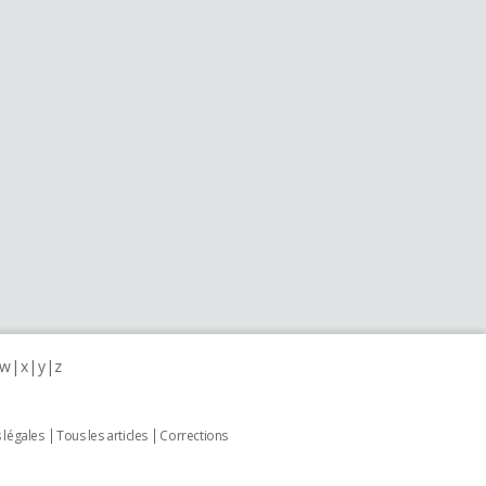
w
x
y
z
 légales
Tous les articles
Corrections