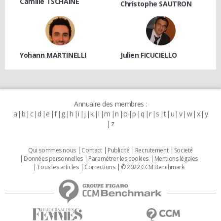
Camille TSCHAINE
Christophe SAUTRON
Yohann MARTINELLI
Julien FICUCIELLO
Annuaire des membres :
a
b
c
d
e
f
g
h
i
j
k
l
m
n
o
p
q
r
s
t
u
v
w
x
y
z
Qui sommes nous
Contact
Publicité
Recrutement
Societé
Données personnelles
Paramétrer les cookies
Mentions légales
Tous les articles
Corrections
© 2022 CCM Benchmark