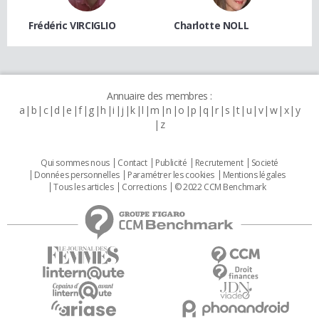
Frédéric VIRCIGLIO
Charlotte NOLL
Annuaire des membres :
a
b
c
d
e
f
g
h
i
j
k
l
m
n
o
p
q
r
s
t
u
v
w
x
y
z
Qui sommes nous
Contact
Publicité
Recrutement
Societé
Données personnelles
Paramétrer les cookies
Mentions légales
Tous les articles
Corrections
© 2022 CCM Benchmark