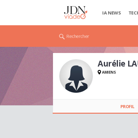
IA NEWS
TEC
Rechercher
Aurélie L
AMIENS
Aurélie LAUVERGNE
PROFIL