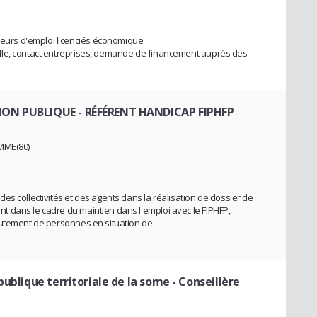
rs d'emploi licenciés économique.
lle, contact entreprises, demande de financement auprès des
TION PUBLIQUE
- RÉFÉRENT HANDICAP FIPHFP
OMME(80)
s collectivités et des agents dans la réalisation de dossier de
 dans le cadre du maintien dans l'emploi avec le FIPHFP,
rutement de personnes en situation de
publique territoriale de la some
- Conseillère