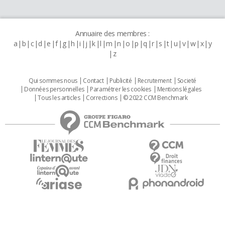
Annuaire des membres :
a
b
c
d
e
f
g
h
i
j
k
l
m
n
o
p
q
r
s
t
u
v
w
x
y
z
Qui sommes nous
Contact
Publicité
Recrutement
Societé
Données personnelles
Paramétrer les cookies
Mentions légales
Tous les articles
Corrections
© 2022 CCM Benchmark