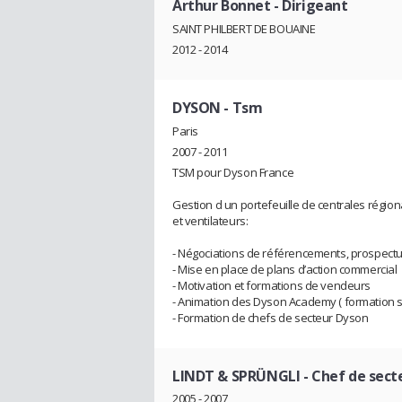
Arthur Bonnet
- Dirigeant
SAINT PHILBERT DE BOUAINE
2012 - 2014
DYSON
- Tsm
Paris
2007 - 2011
TSM pour Dyson France
Gestion d un portefeuille de centrales région
et ventilateurs:
- Négociations de référencements, prospectu
- Mise en place de plans d’action commercial
- Motivation et formations de vendeurs
- Animation des Dyson Academy ( formation 
- Formation de chefs de secteur Dyson
LINDT & SPRÜNGLI
- Chef de sect
2005 - 2007