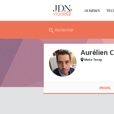
IA NEWS
TEC
Rechercher
Aurélien 
Metz-Tessy
Aurélien CABOT
PROFIL