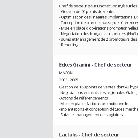
Chef de secteur pour Lindt et Sprungli sur le
- Gestion de 90 points de ventes
- Optimisation des linéaires (implantations, 
-Conception de plan de masse, de références 
- Mise en place d'opérations promotionnelles (
- Négociation des budgets saisonniers (Noël 
- suivis et Management de 2 promoteurs des 
- Reporting
Eckes Granini
- Chef de secteur
MACON
2003 - 2005
Gestion de 168 points de ventes dont 43 hyper
-Négociations en centrales régionales Galec
-Actions de référencements
-Mise en place d’actions promotionnelles
-Implantations et conception d’études merch
-Suivis et management de stagiaires
Lactalis
- Chef de secteur