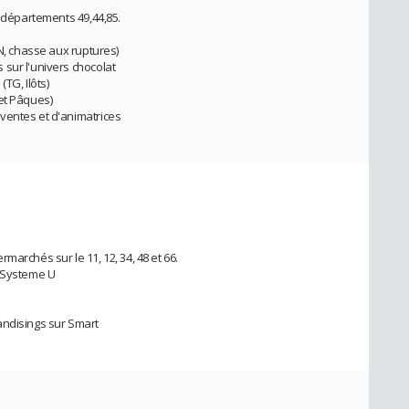
s départements 49,44,85.
DN, chasse aux ruptures)
sur l'univers chocolat
TG, Ilôts)
et Pâques)
ventes et d'animatrices
marchés sur le 11, 12, 34, 48 et 66.
, Systeme U
andisings sur Smart