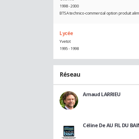
1998 - 2000
BTSA technico-commercial option produit ali
Lycée
Yvetot
1995 - 1998
Réseau
Arnaud LARRIEU
Céline De AU FIL DU BA