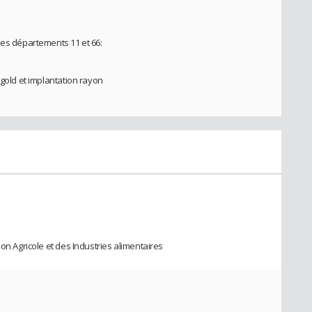
les départements 11 et 66:
rgold et implantation rayon
ion Agricole et des Industries alimentaires