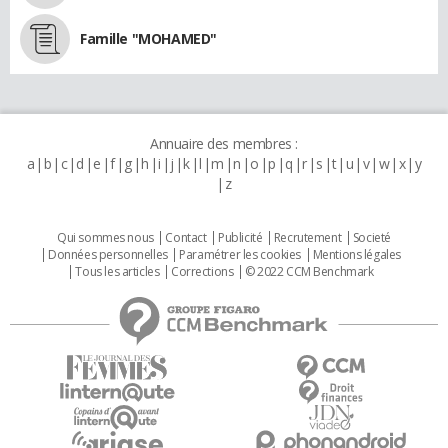
Famille "MOHAMED"
Annuaire des membres :
a
b
c
d
e
f
g
h
i
j
k
l
m
n
o
p
q
r
s
t
u
v
w
x
y
z
Qui sommes nous
Contact
Publicité
Recrutement
Societé
Données personnelles
Paramétrer les cookies
Mentions légales
Tous les articles
Corrections
© 2022 CCM Benchmark