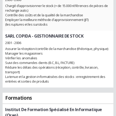
Chargé d’approvisionner le stock (+ de 15.000 références de pièces de
rechange auto.)
Contrôle des coûts et de la qualité de la marchandise
Employer la meilleure méthode d’approvisionnement (JIT)
(les ruptures et les surstocks
SARL COPIDA
- GESTIONNAIRE DE STOCK
2001 - 2006
Assurer la réception/contrôle de la marchandise (théorique, physique)
Manager les magasiniers
Vérifier les anomalies
Suivi des commandes clients (B.C, B.L, FACTURE)
Réduire les délais des opérations (réception, contrôle, livraison,
transport)
La tenue et la gestion informatisées des stocks : enregistrement des
entrées et sorties de produits
Formations
Institut De Formation Spécialisé En Informatique
(Oran)