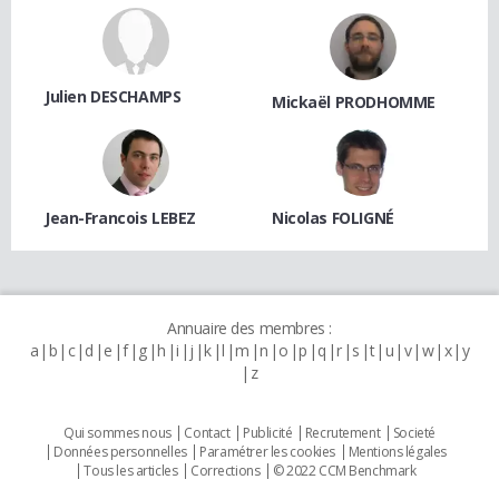
Julien DESCHAMPS
Mickaël PRODHOMME
Jean-Francois LEBEZ
Nicolas FOLIGNÉ
Annuaire des membres :
a
b
c
d
e
f
g
h
i
j
k
l
m
n
o
p
q
r
s
t
u
v
w
x
y
z
Qui sommes nous
Contact
Publicité
Recrutement
Societé
Données personnelles
Paramétrer les cookies
Mentions légales
Tous les articles
Corrections
© 2022 CCM Benchmark