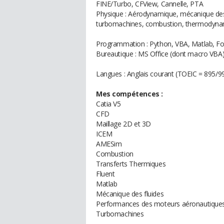
FINE/Turbo, CFView, Cannelle, PTA
Physique : Aérodynamique, mécanique des f
turbomachines, combustion, thermodyna
Programmation : Python, VBA, Matlab, For
Bureautique : MS Office (dont macro VBA
Langues : Anglais courant (TOEIC = 895/9
Mes compétences :
Catia V5
CFD
Maillage 2D et 3D
ICEM
AMESim
Combustion
Transferts Thermiques
Fluent
Matlab
Mécanique des fluides
Performances des moteurs aéronautique
Turbomachines