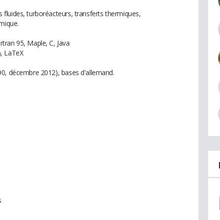
luides, turboréacteurs, transferts thermiques,
mique.
tran 95, Maple, C, Java
), LaTeX
90, décembre 2012), bases d'allemand.
s