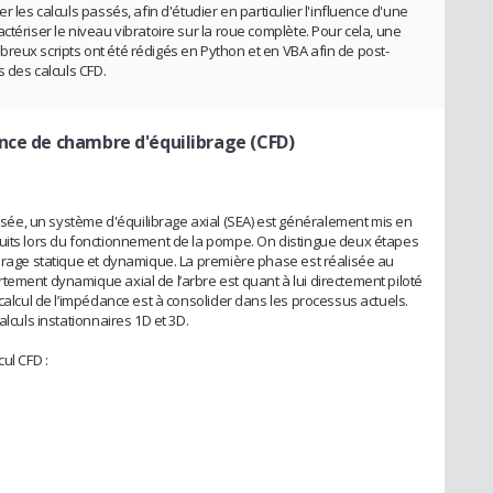
r les calculs passés, afin d'étudier en particulier l'influence d'une
ctériser le niveau vibratoire sur la roue complète. Pour cela, une
reux scripts ont été rédigés en Python et en VBA afin de post-
s des calculs CFD.
ance de chambre d'équilibrage (CFD)
e, un système d'équilibrage axial (SEA) est généralement mis en
duits lors du fonctionnement de la pompe. On distingue deux étapes
ibrage statique et dynamique. La première phase est réalisée au
tement dynamique axial de l’arbre est quant à lui directement piloté
 calcul de l’impédance est à consolider dans les processus actuels.
alculs instationnaires 1D et 3D.
ul CFD :