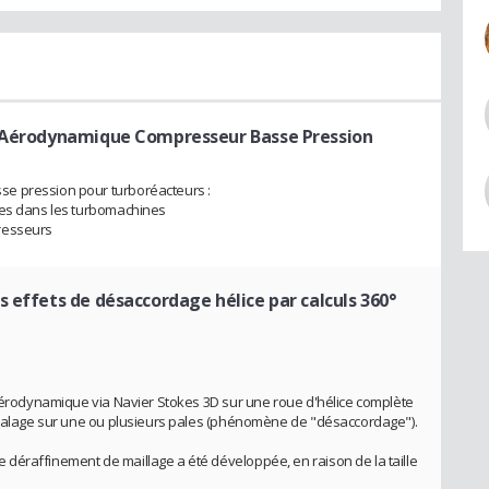
 Aérodynamique Compresseur Basse Pression
e pression pour turboréacteurs :
nes dans les turbomachines
resseurs
s effets de désaccordage hélice par calculs 360°
'aérodynamique via Navier Stokes 3D sur une roue d'hélice complète
e calage sur une ou plusieurs pales (phénomène de "désaccordage").
déraffinement de maillage a été développée, en raison de la taille