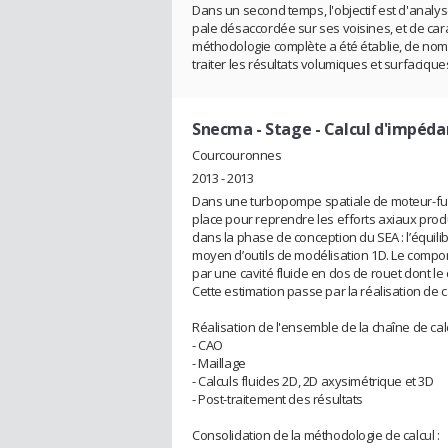
Dans un second temps, l'objectif est d'analyse
pale désaccordée sur ses voisines, et de cara
méthodologie complète a été établie, de nomb
traiter les résultats volumiques et surfacique
Snecma
- Stage - Calcul d'impéd
Courcouronnes
2013 - 2013
Dans une turbopompe spatiale de moteur-fusé
place pour reprendre les efforts axiaux pro
dans la phase de conception du SEA : l’équil
moyen d’outils de modélisation 1D. Le compor
par une cavité fluide en dos de rouet dont le
Cette estimation passe par la réalisation de c
Réalisation de l'ensemble de la chaîne de calc
- CAO
- Maillage
- Calculs fluides 2D, 2D axysimétrique et 3D
- Post-traitement des résultats
Consolidation de la méthodologie de calcul :