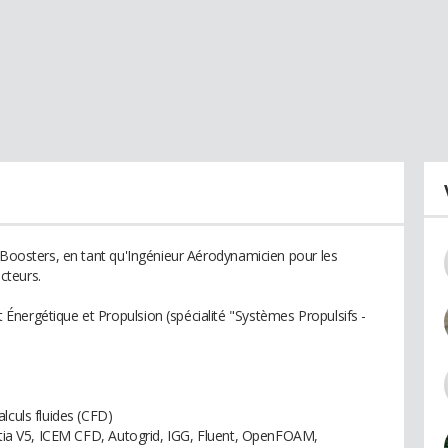
o Boosters, en tant qu'Ingénieur Aérodynamicien pour les
cteurs.
nergétique et Propulsion (spécialité "Systèmes Propulsifs -
lculs fluides (CFD)
Catia V5, ICEM CFD, Autogrid, IGG, Fluent, OpenFOAM,