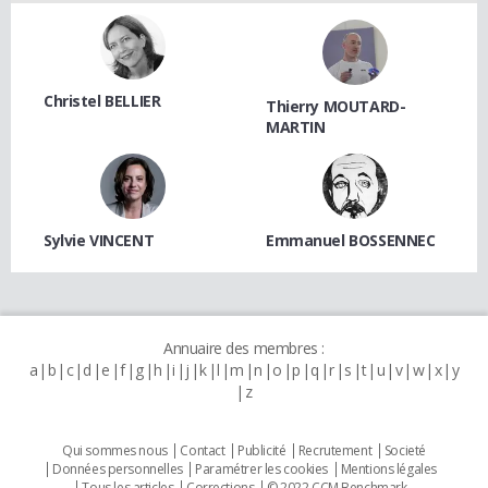
Christel BELLIER
Thierry MOUTARD-
MARTIN
Sylvie VINCENT
Emmanuel BOSSENNEC
Annuaire des membres :
a
b
c
d
e
f
g
h
i
j
k
l
m
n
o
p
q
r
s
t
u
v
w
x
y
z
Qui sommes nous
Contact
Publicité
Recrutement
Societé
Données personnelles
Paramétrer les cookies
Mentions légales
Tous les articles
Corrections
© 2022 CCM Benchmark