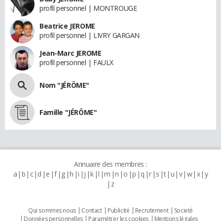
profil personnel | MONTROUGE
Beatrice JEROME
profil personnel | LIVRY GARGAN
Jean-Marc JEROME
profil personnel | FAULX
Nom "JÉRÔME"
Famille "JÉRÔME"
Annuaire des membres :
a
b
c
d
e
f
g
h
i
j
k
l
m
n
o
p
q
r
s
t
u
v
w
x
y
z
Qui sommes nous
Contact
Publicité
Recrutement
Societé
Données personnelles
Paramétrer les cookies
Mentions légales