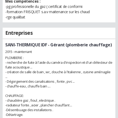
Mes compétences :
-pg professionelle du gaz ( certificat de conformi
-formation FRISQUET s.a.v maitenance sur les chaud
-rge qualibat
Entreprises
SANI-THERMIQUE IDF
- Gérant (plomberie chauffage)
2015 - maintenant
PLOMBERIE :
- recherche de fuite à l'aide du caméra d'inspection et d'un détecteur de
fuite acoustique ...
- création de salle de bain , wc , douche à l'italienne , cuisine aménagée
...
- Dégorgement des canalisations , fonte , pvc ...
- chauffe-eau , chauffe bain ....
CHAUFFAGE:
- chaudière gaz , fioul , electrique .
-radiateur fonte , acier , plancher chauffant ...
-Désembuage des installations .
-Détartrage.