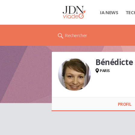
IA NEWS
TEC
Rechercher
Bénédicte
PARIS
Bénédicte KIBLER
PROFIL