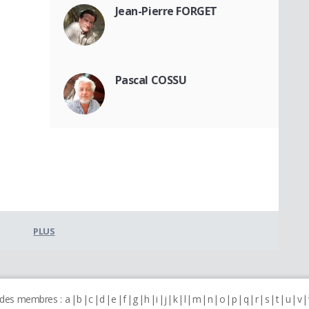
Jean-Pierre FORGET
Pascal COSSU
PLUS
 des membres :
a
b
c
d
e
f
g
h
i
j
k
l
m
n
o
p
q
r
s
t
u
v