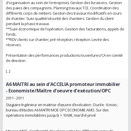
d'organisation au sein de l'entreprise). Gestion des livraisons. Gestion
des paies des compagnons. Planning travaux TCE. Coordination des
différents corps de métiers. Gestion des travaux modificatifs en cours
de chantier. Suivi qualité/sécurité des chantiers. Gestion du client
pendant la phase travaux.
**Suivi économique de l'opération. Gestion des facturations, appels de
fonds.
**RDV clients sur chantier, pré-réception, réception. Levée des
réserves.
Présentation des performances productions/ouvertures/CA en comité
de direction.
[...]
A6 MAITRI au sein d'ACCELIA promoteur immobilier
- Economiste/Maître d'oeuvre d'exécution/OPC
2011 - 2011
Stagiaire Ingénieur en maitrise d’œuvre d’exécution : Durée : 6 mois ;
bureau d’études A6 MAITRI MOE OPC ECONOMIE AMO. Sur des
opérations immobilières jusqu’à > 10 M€, marché privé