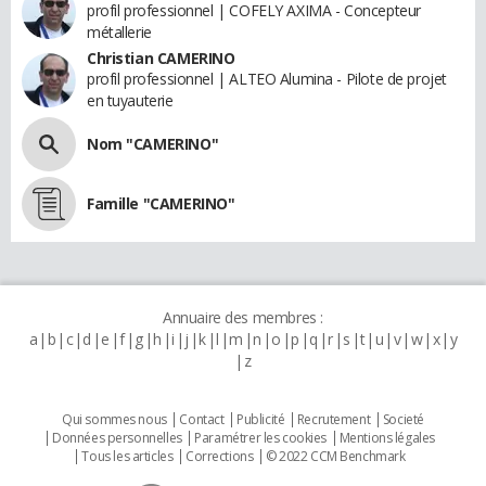
profil professionnel | COFELY AXIMA - Concepteur
métallerie
Christian CAMERINO
profil professionnel | ALTEO Alumina - Pilote de projet
en tuyauterie
Nom "CAMERINO"
Famille "CAMERINO"
Annuaire des membres :
a
b
c
d
e
f
g
h
i
j
k
l
m
n
o
p
q
r
s
t
u
v
w
x
y
z
Qui sommes nous
Contact
Publicité
Recrutement
Societé
Données personnelles
Paramétrer les cookies
Mentions légales
Tous les articles
Corrections
© 2022 CCM Benchmark