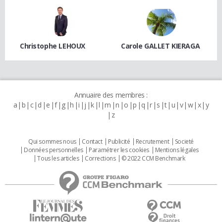
Christophe LEHOUX
Carole GALLET KIERAGA
Annuaire des membres :
a
b
c
d
e
f
g
h
i
j
k
l
m
n
o
p
q
r
s
t
u
v
w
x
y
z
Qui sommes nous
Contact
Publicité
Recrutement
Societé
Données personnelles
Paramétrer les cookies
Mentions légales
Tous les articles
Corrections
© 2022 CCM Benchmark