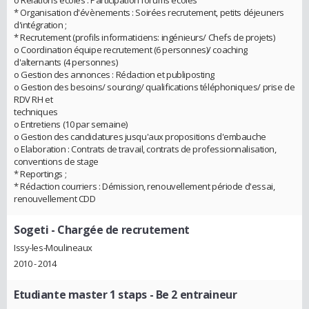
* Organisation d'évènements : Soirées recrutement, petits déjeuners
d'intégration ;
* Recrutement (profils informaticiens: ingénieurs/ Chefs de projets)
o Coordination équipe recrutement (6 personnes)/ coaching
d'alternants (4 personnes)
o Gestion des annonces : Rédaction et publiposting
o Gestion des besoins/ sourcing/ qualifications téléphoniques/ prise de
RDV RH et
techniques
o Entretiens (10 par semaine)
o Gestion des candidatures jusqu'aux propositions d'embauche
o Elaboration : Contrats de travail, contrats de professionnalisation,
conventions de stage
* Reportings ;
* Rédaction courriers : Démission, renouvellement période d'essai,
renouvellement CDD
Sogeti
- Chargée de recrutement
Issy-les-Moulineaux
2010 - 2014
Etudiante master 1 staps
- Be 2 entraineur