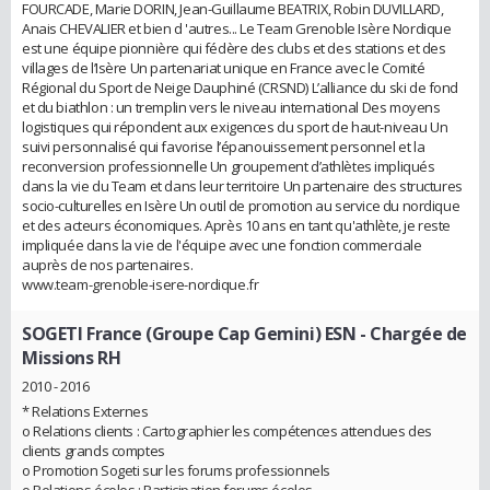
FOURCADE, Marie DORIN, Jean-Guillaume BEATRIX, Robin DUVILLARD,
Anais CHEVALIER et bien d 'autres... Le Team Grenoble Isère Nordique
est une équipe pionnière qui fédère des clubs et des stations et des
villages de l’Isère Un partenariat unique en France avec le Comité
Régional du Sport de Neige Dauphiné (CRSND) L’alliance du ski de fond
et du biathlon : un tremplin vers le niveau international Des moyens
logistiques qui répondent aux exigences du sport de haut-niveau Un
suivi personnalisé qui favorise l’épanouissement personnel et la
reconversion professionnelle Un groupement d’athlètes impliqués
dans la vie du Team et dans leur territoire Un partenaire des structures
socio-culturelles en Isère Un outil de promotion au service du nordique
et des acteurs économiques. Après 10 ans en tant qu'athlète, je reste
impliquée dans la vie de l'équipe avec une fonction commerciale
auprès de nos partenaires.
www.team-grenoble-isere-nordique.fr
SOGETI France (Groupe Cap Gemini) ESN
- Chargée de
Missions RH
2010 - 2016
* Relations Externes
o Relations clients : Cartographier les compétences attendues des
clients grands comptes
o Promotion Sogeti sur les forums professionnels
o Relations écoles : Participation forums écoles