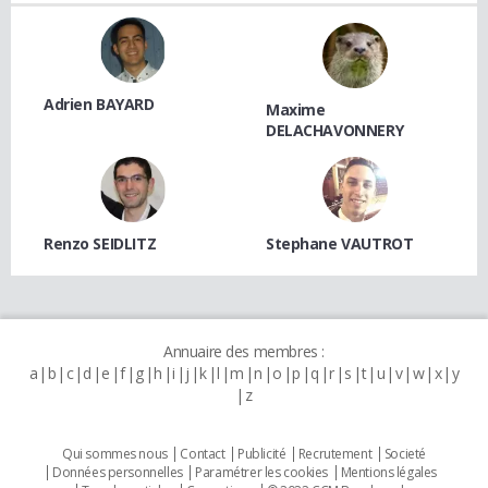
Adrien BAYARD
Maxime
DELACHAVONNERY
Renzo SEIDLITZ
Stephane VAUTROT
Annuaire des membres :
a
b
c
d
e
f
g
h
i
j
k
l
m
n
o
p
q
r
s
t
u
v
w
x
y
z
Qui sommes nous
Contact
Publicité
Recrutement
Societé
Données personnelles
Paramétrer les cookies
Mentions légales