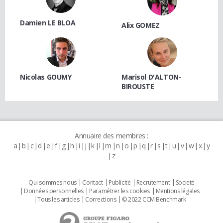
Damien LE BLOA
Alix GOMEZ
Nicolas GOUMY
Marisol D'ALTON-
BIROUSTE
Annuaire des membres :
a
b
c
d
e
f
g
h
i
j
k
l
m
n
o
p
q
r
s
t
u
v
w
x
y
z
Qui sommes nous
Contact
Publicité
Recrutement
Societé
Données personnelles
Paramétrer les cookies
Mentions légales
Tous les articles
Corrections
© 2022 CCM Benchmark