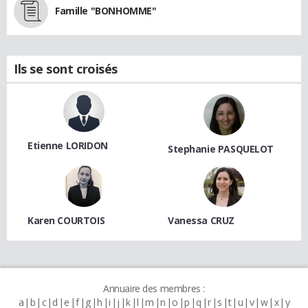
Famille "BONHOMME"
Ils se sont croisés
Etienne LORIDON
Stephanie PASQUELOT
Karen COURTOIS
Vanessa CRUZ
Annuaire des membres :
a
b
c
d
e
f
g
h
i
j
k
l
m
n
o
p
q
r
s
t
u
v
w
x
y