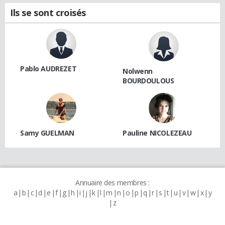
Ils se sont croisés
Pablo AUDREZET
Nolwenn
BOURDOULOUS
Samy GUELMAN
Pauline NICOLEZEAU
Annuaire des membres :
a
b
c
d
e
f
g
h
i
j
k
l
m
n
o
p
q
r
s
t
u
v
w
x
y
z