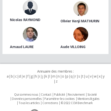
Nicolas RAYMOND
Olivier Kenji MATHURIN
Arnaud LAURE
Aude VILLOING
Annuaire des membres :
a
b
c
d
e
f
g
h
i
j
k
l
m
n
o
p
q
r
s
t
u
v
w
x
y
z
Qui sommes nous
Contact
Publicité
Recrutement
Societé
Données personnelles
Paramétrer les cookies
Mentions légales
Tous les articles
Corrections
© 2022 CCM Benchmark