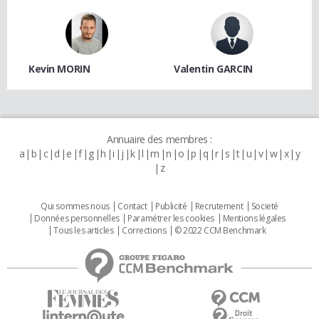
Kevin MORIN
Valentin GARCIN
Annuaire des membres :
a
b
c
d
e
f
g
h
i
j
k
l
m
n
o
p
q
r
s
t
u
v
w
x
y
z
Qui sommes nous
Contact
Publicité
Recrutement
Societé
Données personnelles
Paramétrer les cookies
Mentions légales
Tous les articles
Corrections
© 2022 CCM Benchmark