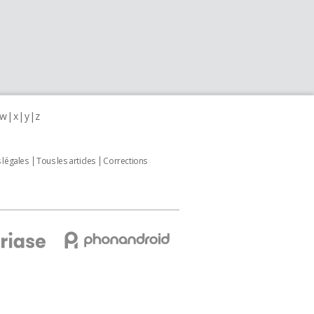
w
x
y
z
 légales
Tous les articles
Corrections