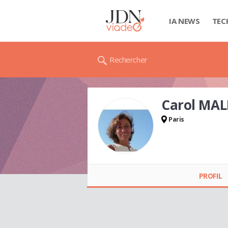
IA NEWS
TEC
Rechercher
Carol MA
Paris
Carol MALROUX
PROFIL