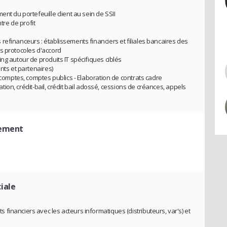
nt du portefeuille client au sein de SSII
ntre de profit
refinanceurs : établissements financiers et filiales bancaires des
s protocoles d'accord
ng autour de produits IT spécifiques ciblés
nts et partenaires)
s-comptes, comptes publics - Elaboration de contrats cadre
cation, crédit-bail, crédit bail adossé, cessions de créances, appels
cement
iale
inanciers avec les acteurs informatiques (distributeurs, var's) et