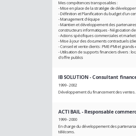
Mes compétences transposables :
- Mise en place de la stratégie de développeme
- Définition et Planification du budget d'un ce
- Management d'équipe
- Maintien et développement des partenaires 
constructeurs informatiques - Négociation de
- Actions spécifiques commerciales et marketi
- Mise à jour des documents contractuels (clie
- Conseil et vente clients : PME-PMI et grand
- Utilisation de supports financiers divers : lo
d'offre publics
IB SOLUTION
- Consultant finan
1999 - 2002
Développement du financement des ventes.
ACTI BAIL
- Responsable commerc
1999 - 2000
En charge du développement des partenariats f
télécoms.