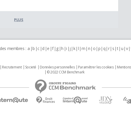
PLUS
 des membres :
a
b
c
d
e
f
g
h
i
j
k
l
m
n
o
p
q
r
s
t
u
v
Recrutement
Societé
Données personnelles
Paramétrer les cookies
Mentions
© 2022 CCM Benchmark