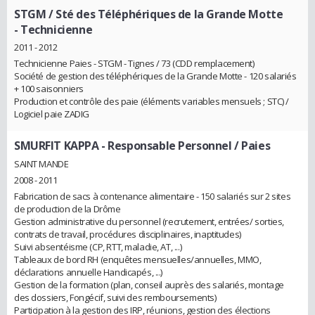
STGM / Sté des Téléphériques de la Grande Motte
- Technicienne
2011 - 2012
Technicienne Paies - STGM - Tignes / 73 (CDD remplacement)
Société de gestion des téléphériques de la Grande Motte - 120 salariés
+ 100 saisonniers
Production et contrôle des paie (éléments variables mensuels ; STC) /
Logiciel paie ZADIG
SMURFIT KAPPA
- Responsable Personnel / Paies
SAINT MANDE
2008 - 2011
Fabrication de sacs à contenance alimentaire - 150 salariés sur 2 sites
de production de la Drôme
Gestion administrative du personnel (recrutement, entrées/ sorties,
contrats de travail, procédures disciplinaires, inaptitudes)
Suivi absentéisme (CP, RTT, maladie, AT, ...)
Tableaux de bord RH (enquêtes mensuelles/annuelles, MMO,
déclarations annuelle Handicapés, ...)
Gestion de la formation (plan, conseil auprès des salariés, montage
des dossiers, Fongécif, suivi des remboursements)
Participation à la gestion des IRP, réunions, gestion des élections