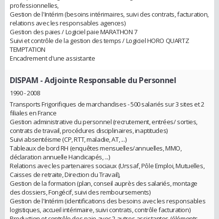
professionnelles,
Gestion de l'Intérim (besoins intérimaires, suivi des contrats, facturation,
relations avec les responsables agences)
Gestion des paies / Logiciel paie MARATHON 7
Suivi et contrôle de la gestion des temps / Logiciel HORO QUARTZ
TEMPTATION
Encadrement d'une assistante
DISPAM
- Adjointe Responsable du Personnel
1990 - 2008
Transports Frigorifiques de marchandises - 500 salariés sur 3 sites et 2
filiales en France
Gestion administrative du personnel (recrutement, entrées/ sorties,
contrats de travail, procédures disciplinaires, inaptitudes)
Suivi absentéisme (CP, RTT, maladie, AT, ...)
Tableaux de bord RH (enquêtes mensuelles/annuelles, MMO,
déclaration annuelle Handicapés, ...)
Relations avec les partenaires sociaux (Urssaf, Pôle Emploi, Mutuelles,
Caisses de retraite, Direction du Travail),
Gestion de la formation (plan, conseil auprès des salariés, montage
des dossiers, Fongécif, suivi des remboursements)
Gestion de l'Intérim (identifications des besoins avec les responsables
logistiques, accueil intérimaire, suivi contrats, contrôle facturation)
Production et contrôle des paie avec 2 autres assistantes (éléments