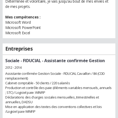
Déterminée et volontaire, je vais jusqu'au bout de mes envies et
de mes projets.
Mes compétences :
Microsoft Word
Microsoft PowerPoint
Microsoft Excel
Entreprises
Sociale - FIDUCIAL
- Assistante confirmée Gestion
2012 - 2014
Assistante confirmée Gestion Sociale - FIDUCIAL Cavaillon / 84 (CDD
remplacement)
Cabinet comptable - 50 clients / 220 salariés
Production et contrôle des paie (éléments variables mensuels, annuels
; STC) / Logiciel paie: WINFIP
Déclarations des charges sociales mensuelles, trimestrielles et
annuelles, DADSU
Mise en application des textes des conventions collectives et lois
/Logiciel paie WINFIP