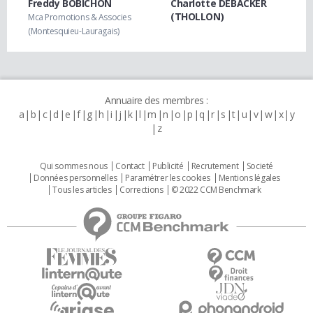
Freddy BOBICHON
Charlotte DEBACKER
(THOLLON)
Mca Promotions & Associes
(Montesquieu-Lauragais)
Annuaire des membres :
a
b
c
d
e
f
g
h
i
j
k
l
m
n
o
p
q
r
s
t
u
v
w
x
y
z
Qui sommes nous
Contact
Publicité
Recrutement
Societé
Données personnelles
Paramétrer les cookies
Mentions légales
Tous les articles
Corrections
© 2022 CCM Benchmark