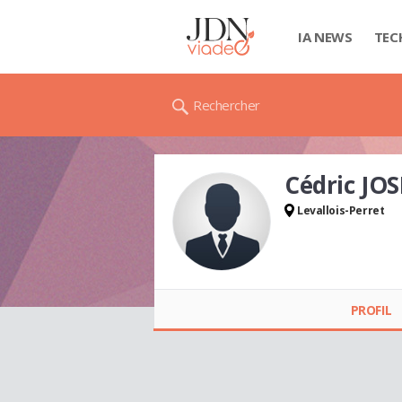
IA NEWS
TEC
Rechercher
Cédric JO
Levallois-Perret
Cédric JOSEPH
PROFIL