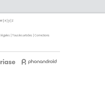
w
x
y
z
 légales
Tous les articles
Corrections