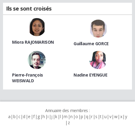
Ils se sont croisés
Miora RAJOMARISON
Guillaume GORCE
Pierre-François
Nadine EYENGUE
WEISWALD
Annuaire des membres :
a
b
c
d
e
f
g
h
i
j
k
l
m
n
o
p
q
r
s
t
u
v
w
x
y
z