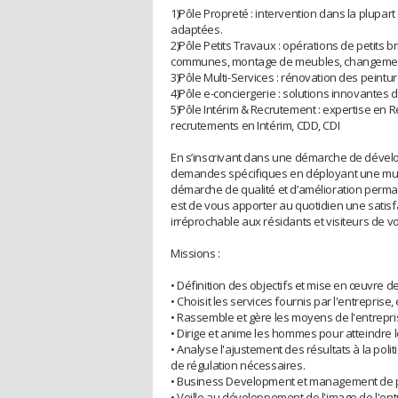
1)Pôle Propreté : intervention dans la plupar
adaptées.
2)Pôle Petits Travaux : opérations de petits b
communes, montage de meubles, changement 
3)Pôle Multi-Services : rénovation des peintur
4)Pôle e-conciergerie : solutions innovantes d
5)Pôle Intérim & Recrutement : expertise en
recrutements en Intérim, CDD, CDI
En s’inscrivant dans une démarche de déve
demandes spécifiques en déployant une multit
démarche de qualité et d’amélioration perma
est de vous apporter au quotidien une satisfa
irréprochable aux résidants et visiteurs de vo
Missions :
• Définition des objectifs et mise en œuvre de
• Choisit les services fournis par l'entreprise,
• Rassemble et gère les moyens de l'entrepris
• Dirige et anime les hommes pour atteindre le
• Analyse l'ajustement des résultats à la poli
de régulation nécessaires.
• Business Development et management de 
• Veille au développement de l'image de l'ent