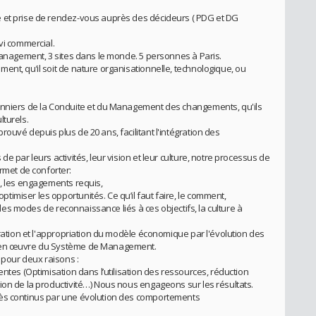
 et prise de rendez-vous auprès des décideurs ( PDG et DG
vi commercial.
 Management, 3 sites dans le monde. 5 personnes à Paris.
ent, qu’il soit de nature organisationnelle, technologique, ou
!
onniers de la Conduite et du Management des changements, qu'ils
lturels.
ouvé depuis plus de 20 ans, facilitant l'intégration des
e par leurs activités, leur vision et leur culture, notre processus de
met de conforter:
s, les engagements requis,
imiser les opportunités. Ce qu’il faut faire, le comment,
, les modes de reconnaissance liés à ces objectifs, la culture à
gration et l'appropriation du modèle économique par l'évolution des
e en œuvre du Système de Management.
 pour deux raisons :
entes (Optimisation dans l’utilisation des ressources, réduction
ion de la productivité…) Nous nous engageons sur les résultats.
rès continus par une évolution des comportements