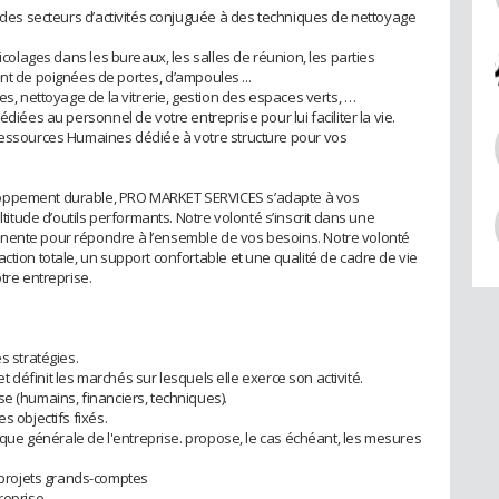
t des secteurs d’activités conjuguée à des techniques de nettoyage
ricolages dans les bureaux, les salles de réunion, les parties
de poignées de portes, d’ampoules ...
es, nettoyage de la vitrerie, gestion des espaces verts, …
édiées au personnel de votre entreprise pour lui faciliter la vie.
 Ressources Humaines dédiée à votre structure pour vos
loppement durable, PRO MARKET SERVICES s’adapte à vos
ude d’outils performants. Notre volonté s’inscrit dans une
nente pour répondre à l’ensemble de vos besoins. Notre volonté
ction totale, un support confortable et une qualité de cadre de vie
tre entreprise.
s stratégies.
 et définit les marchés sur lesquels elle exerce son activité.
e (humains, financiers, techniques).
s objectifs fixés.
tique générale de l'entreprise. propose, le cas échéant, les mesures
projets grands-comptes
reprise