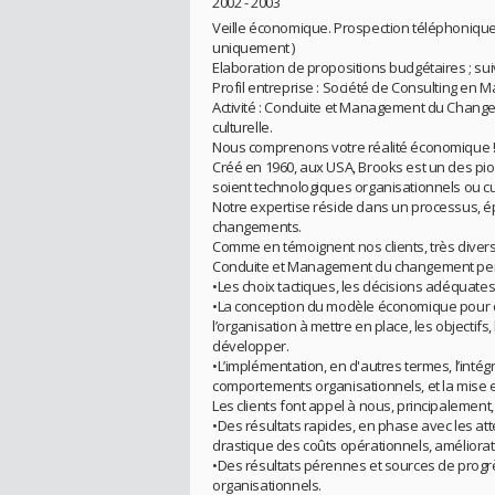
2002 - 2003
Veille économique. Prospection téléphonique
uniquement )
Elaboration de propositions budgétaires ; sui
Profil entreprise : Société de Consulting en
Activité : Conduite et Management du Changem
culturelle.
Nous comprenons votre réalité économique 
Créé en 1960, aux USA, Brooks est un des pi
soient technologiques organisationnels ou cu
Notre expertise réside dans un processus, épr
changements.
Comme en témoignent nos clients, très divers d
Conduite et Management du changement per
•Les choix tactiques, les décisions adéquate
•La conception du modèle économique pour opt
l’organisation à mettre en place, les objectifs
développer.
•L’implémentation, en d'autres termes, l’inté
comportements organisationnels, et la mis
Les clients font appel à nous, principalement,
•Des résultats rapides, en phase avec les att
drastique des coûts opérationnels, améliorat
•Des résultats pérennes et sources de prog
organisationnels.