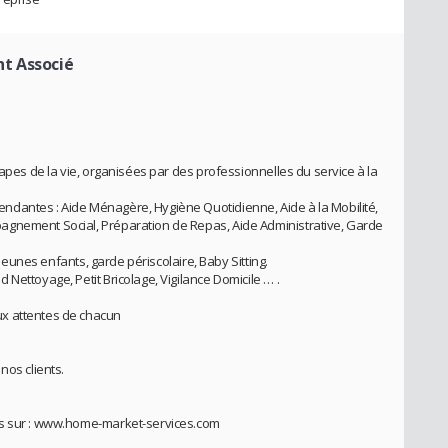
nt Associé
tapes de la vie, organisées par des professionnelles du service à la
dantes : Aide Ménagère, Hygiène Quotidienne, Aide à la Mobilité,
agnement Social, Préparation de Repas, Aide Administrative, Garde
s jeunes enfants, garde périscolaire, Baby Sitting.
Nettoyage, Petit Bricolage, Vigilance Domicile … .
x attentes de chacun
nos clients.
es sur : www.home-market-services.com