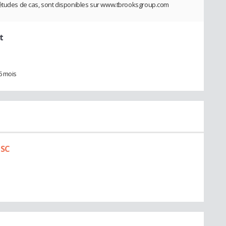
 études de cas, sont disponibles sur www.tbrooksgroup.com
t
6 mois
ISC