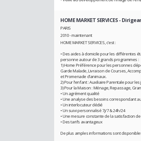
HOME MARKET SERVICES
- Dirigea
PARIS
2010 - maintenant
HOME MARKET SERVICES, c’est :
• Des aides à domicile pour les différentes é
personne autour de 3 grands programmes :
1) Home Préférence pour les personnes dépen
Garde Malade, Livraison de Courses, Accomp
et Promenade d’animaux.
2) Pour l’enfant : Auxiliaire Parentale pour le
3) Pour la Maison : Ménage, Repassage, Grand 
• Un agrément qualité
• Une analyse des besoins correspondant au
• Un interlocuteur dédié
• Un suivi personnalisé 7j/7 & 24h/24
• Une mesure constante de la satisfaction de 
• Des tarifs avantageux
De plus amples informations sont disponibl