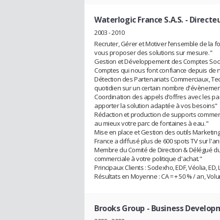
Waterlogic France S.A.S.
- Directe
2003 - 2010
Recruter, Gérer et Motiver l’ensemble de la fo
vous proposer des solutions sur mesure."
Gestion et Développement des Comptes Soci
Comptes qui nous font confiance depuis de
Détection des Partenariats Commerciaux, Te
quotidien sur un certain nombre d'évènements
Coordination des appels d’offres avec les pa
apporter la solution adaptée à vos besoins"
Rédaction et production de supports commerc
au mieux votre parc de fontaines à eau."
Mise en place et Gestion des outils Marketings
France a diffusé plus de 600 spots TV sur l'a
Membre du Comité de Direction & Délégué du P
commerciale à votre politique d'achat."
Principaux Clients : Sodexho, EDF, Véolia, ED, 
Résultats en Moyenne : CA = + 50 % / an, Volu
Brooks Group
- Business Develop