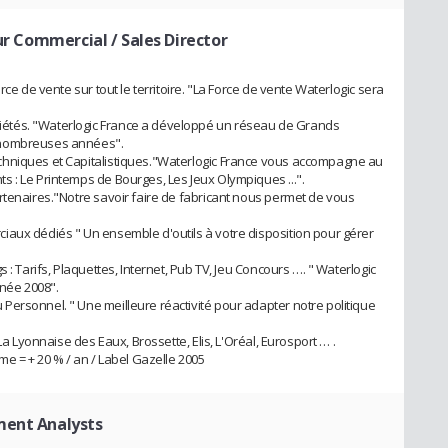
ur Commercial / Sales Director
rce de vente sur tout le territoire. "La Force de vente Waterlogic sera
étés. "Waterlogic France a développé un réseau de Grands
 nombreuses années".
chniques et Capitalistiques."Waterlogic France vous accompagne au
 : Le Printemps de Bourges, Les Jeux Olympiques ...".
rtenaires."Notre savoir faire de fabricant nous permet de vous
iaux dédiés " Un ensemble d'outils à votre disposition pour gérer
 : Tarifs, Plaquettes, Internet, Pub TV, Jeu Concours …. " Waterlogic
nnée 2008".
ersonnel. " Une meilleure réactivité pour adapter notre politique
La Lyonnaise des Eaux, Brossette, Elis, L'Oréal, Eurosport … .
me = + 20 % / an / Label Gazelle 2005
ment Analysts