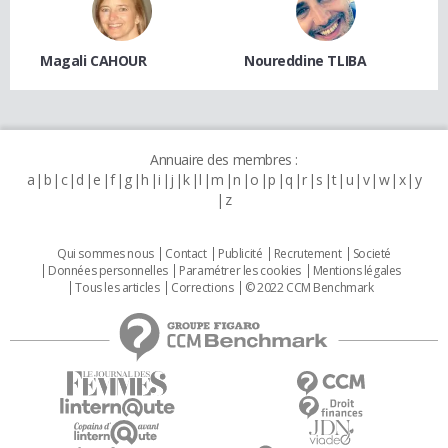
Magali CAHOUR
Noureddine TLIBA
Annuaire des membres :
a
b
c
d
e
f
g
h
i
j
k
l
m
n
o
p
q
r
s
t
u
v
w
x
y
z
Qui sommes nous
Contact
Publicité
Recrutement
Societé
Données personnelles
Paramétrer les cookies
Mentions légales
Tous les articles
Corrections
© 2022 CCM Benchmark