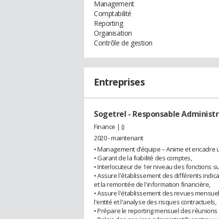
Management
Comptabilité
Reporting
Organisation
Contrôle de gestion
Entreprises
Sogetrel
- Responsable Administr
Finance | ()
2020 - maintenant
• Management d’équipe – Anime et encadre un
• Garant de la fiabilité des comptes,
• Interlocuteur de 1er niveau des fonctions s
• Assure l'établissement des différents indica
et la remontée de l'information financière,
• Assure l'établissement des revues mensuell
l'entité et l'analyse des risques contractuels,
• Prépare le reporting mensuel des réunions