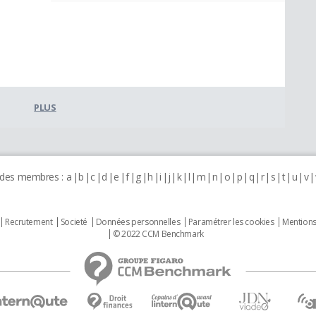
PLUS
 des membres :
a
b
c
d
e
f
g
h
i
j
k
l
m
n
o
p
q
r
s
t
u
v
Recrutement
Societé
Données personnelles
Paramétrer les cookies
Mentions
© 2022 CCM Benchmark