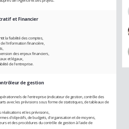
auprès de l’Agence et des projets.
ratif et Financier
tit la fiabilité des comptes,
 de l'information financière,
ts,
hension des enjeux financiers,
caux et légaux,
ilité de l'entreprise.
ontrôleur de gestion
opérationnels de l'entreprise (indicateur de gestion, contrôle des
arts avec les prévisions sous forme de statistiques, de tableaux de
es réalisations et les prévisions,
termes d'objectifs, de budgets, d'organisation et de moyens,
teurs et des procédures du contrôle de gestion à l'aide de