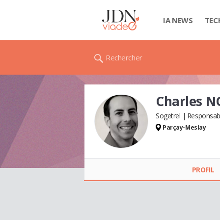
IA NEWS
TEC
Rechercher
Charles N
Sogetrel
Responsabl
Parçay-Meslay
Charles NOIRÉ
PROFIL