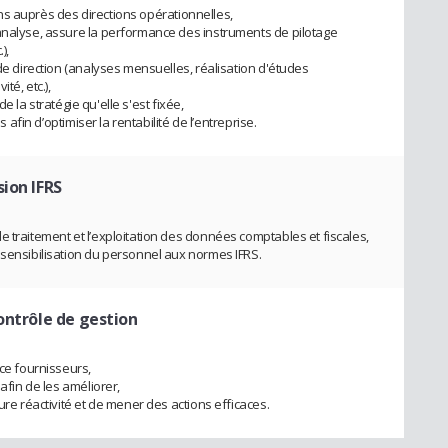
tions auprès des directions opérationnelles,
analyse, assure la performance des instruments de pilotage
),
 de direction (analyses mensuelles, réalisation d'études
té, etc.),
 de la stratégie qu'elle s'est fixée,
s afin d’optimiser la rentabilité de l’entreprise.
ion IFRS
 traitement et l’exploitation des données comptables et fiscales,
 sensibilisation du personnel aux normes IFRS.
ontrôle de gestion
nce fournisseurs,
 afin de les améliorer,
ure réactivité et de mener des actions efficaces.