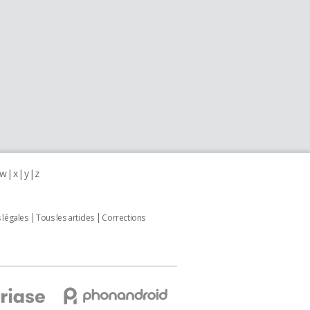
w
x
y
z
 légales
Tous les articles
Corrections