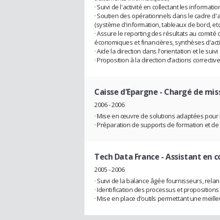
· Suivi de l'activité en collectant les informa
· Soutien des opérationnels dans le cadre d'
(système d'information, tableaux de bord, etc.
· Assure le reporting des résultats au comité
économiques et financières, synthèses d'activi
· Aide la direction dans l'orientation et le suivi
· Proposition à la direction d’actions corrective
Caisse d'Epargne
- Chargé de miss
2006 - 2006
· Mise en œuvre de solutions adaptées pour le
· Préparation de supports de formation et de
Tech Data France
- Assistant en c
2005 - 2006
· Suivi de la balance âgée fournisseurs, rela
· Identification des processus et propositions
· Mise en place d’outils permettant une meille