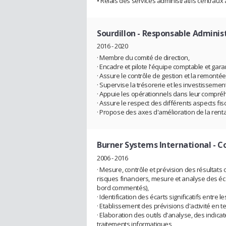
• Relais des services administratifs centraux 
Sourdillon
- Responsable Administ
2016 - 2020
· Membre du comité de direction,
· Encadre et pilote l'équipe comptable et garan
· Assure le contrôle de gestion et la remontée
· Supervise la trésorerie et les investissemen
· Appuie les opérationnels dans leur compré
· Assure le respect des différents aspects fis
· Propose des axes d'amélioration de la rentab
Burner Systems International
- C
2006 - 2016
· Mesure, contrôle et prévision des résultats 
risques financiers, mesure et analyse des éc
bord commentés),
· Identification des écarts significatifs entre l
· Etablissement des prévisions d'activité en 
· Elaboration des outils d'analyse, des indica
traitements informatiques,