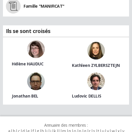
Famille "MANIFICAT"
Ils se sont croisés
Hélène HAUDUC
Kathleen ZYLBERSZTEJN
Jonathan BEL
Ludovic DELLIS
Annuaire des membres :
a
b
c
d
e
f
g
h
i
j
k
l
m
n
o
p
q
r
s
t
u
v
w
x
y