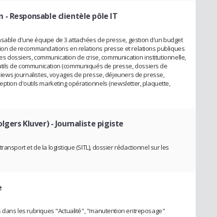
n
- Responsable clientèle pôle IT
nsable d'une équipe de 3 attachées de presse, gestion d'un budget
ation de recommandations en relations presse et relations publiques
e des dossiers, communication de crise, communication institutionnelle,
outils de communication (communiqués de presse, dossiers de
erviews journalistes, voyages de presse, déjeuners de presse,
eption d'outils marketing opérationnels (newsletter, plaquette,
lgers Kluver)
- Journaliste pigiste
ansport et de la logistique (SITL), dossier rédactionnel sur les
e
es dans les rubriques "Actualité", "manutention entreposage"