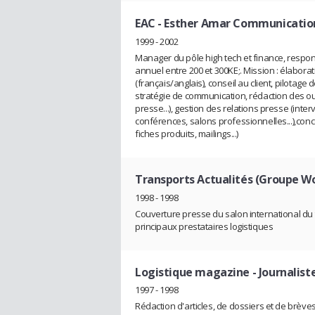
EAC - Esther Amar Communicatio
1999 - 2002
Manager du pôle high tech et finance, respo
annuel entre 200 et 300KE;. Mission : élabor
(français/anglais), conseil au client, pilotag
stratégie de communication, rédaction des 
presse...), gestion des relations presse (int
conférences, salons professionnelles...),conc
fiches produits, mailings...)
Transports Actualités (Groupe Wo
1998 - 1998
Couverture presse du salon international du tr
principaux prestataires logistiques
Logistique magazine
- Journalist
1997 - 1998
Rédaction d'articles, de dossiers et de brèv