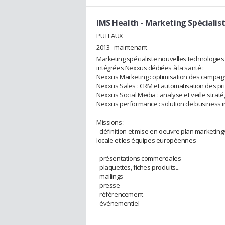
IMS Health
- Marketing Spécialist
PUTEAUX
2013 - maintenant
Marketing spécialiste nouvelles technologie
intégrées Nexxus dédiées à la santé :
Nexxus Marketing : optimisation des campagn
Nexxus Sales : CRM et automatisation des p
Nexxus Social Media : analyse et veille stra
Nexxus performance : solution de business i
Missions :
- définition et mise en oeuvre plan marketing
locale et les équipes européennes
- présentations commerciales
- plaquettes, fiches produits...
- mailings
- presse
- référencement
- événementiel