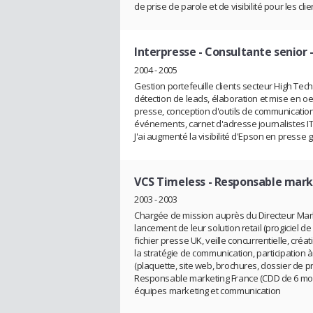
de prise de parole et de visibilité pour les cli
Interpresse
- Consultante senior
2004 - 2005
Gestion portefeuille clients secteur High Tec
détection de leads, élaboration et mise en o
presse, conception d'outils de communicatio
événements, carnet d'adresse journalistes IT
J'ai augmenté la visibilité d'Epson en presse g
VCS Timeless
- Responsable mark
2003 - 2003
Chargée de mission auprès du Directeur Marke
lancement de leur solution retail (progiciel de
fichier presse UK, veille concurrentielle, cr
la stratégie de communication, participation 
(plaquette, site web, brochures, dossier de pr
Responsable marketing France (CDD de 6 mois)
équipes marketing et communication