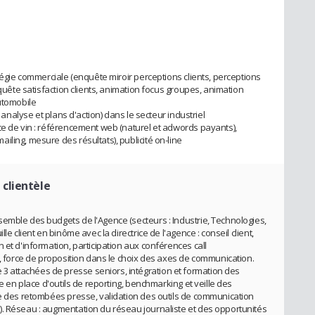
atégie commerciale (enquête miroir perceptions clients, perceptions
nquête satisfaction clients, animation focus groupes, animation
automobile
, analyse et plans d'action) dans le secteur industriel
ce de vin : référencement web (naturel et adwords payants),
ling, mesure des résultats), publicité on-line
 clientèle
emble des budgets de l'Agence (secteurs : Industrie, Technologies,
le client en binôme avec la directrice de l'agence : conseil client,
 et d'information, participation aux conférences call
s, force de proposition dans le choix des axes de communication.
 attachées de presse seniors, intégration et formation des
se en place d'outils de reporting, benchmarking et veille des
ve des retombées presse, validation des outils de communication
). Réseau : augmentation du réseau journaliste et des opportunités