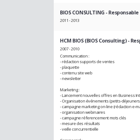
BIOS CONSULTING
- Responsable
2011 - 2013
HCM BIOS (BIOS Consulting)
- Res
2007 - 2010
Communication :
- rédaction supports de ventes
- plaquette
- contenu site web
- newsletter
Marketing :
- Lancement nouvelles offres en Business Int
- Organisation événements (petits-déjeuners
- campagne marketing on-line (rédaction e-mai
- organisation webinaires
- campagne réferencement mots clés
- mesure des résultats
- veille concurrentielle