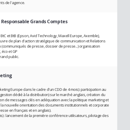
ents de l'agence.
 - Responsable Grands Comptes
h BtC et BtB (Epson, Avid Technology, Maxell Europe, Axemble),
euvre de plan d'action stratégique de communication et Relations
n (communiqués de presse, dossier de presse...) organisation
, éco et GP
rand public.
eting
ting Europe dans le cadre d'un CDD de 4 mois): participation au
 gestion dédié à la distribution) sur le marché anglais, création du
éation de messages clés en adéquation avec la politique marketing et
à la nouvelle orientation des documents institutionnels et corporate
esse en français et en anglais).
 : lancement de la première conférence utilisateurs, pilotage des