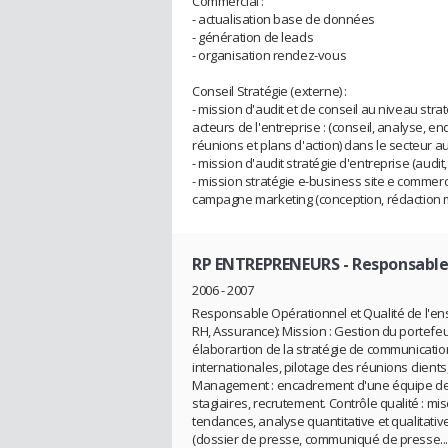
Commercial :
- actualisation base de données
- génération de leads
- organisation rendez-vous
Conseil Stratégie (externe) :
- mission d'audit et de conseil au niveau str
acteurs de l'entreprise : (conseil, analyse, e
réunions et plans d'action) dans le secteur 
- mission d'audit stratégie d'entreprise (audit
- mission stratégie e-business site e commer
campagne marketing (conception, rédaction mai
RP ENTREPRENEURS
- Responsable
2006 - 2007
Responsable Opérationnel et Qualité de l'ens
RH, Assurance): Mission : Gestion du portefeuil
élaborartion de la stratégie de communication
internationales, pilotage des réunions client
Management : encadrement d'une équipe de 3
stagiaires, recrutement. Contrôle qualité : mi
tendances, analyse quantitative et qualitati
(dossier de presse, communiqué de presse...