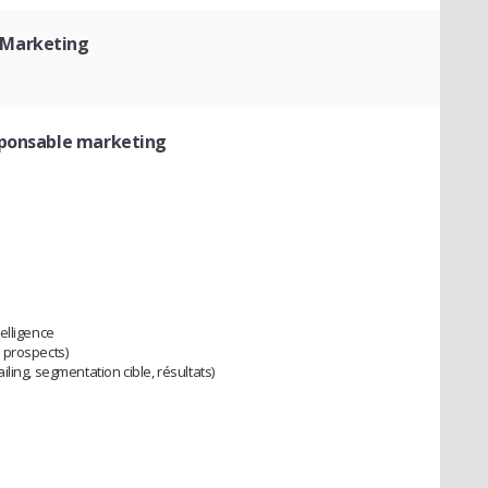
 Marketing
ponsable marketing
elligence
 prospects)
ling, segmentation cible, résultats)