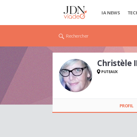
IA NEWS
TEC
Rechercher
Christèle
PUTEAUX
Christèle INGELAERE
PROFIL