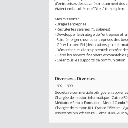
d'entreprises des salariés (notamment des c
étaient embauchés en CDI et à temps plein.
Mes missions :
- Diriger l'entreprise
- Recruter les salariés (15 salariés)
- Développer la stratégie de l'entreprise et l
- Faire émerger chez les entreprises des besoi
- Gérer l'aspect RH (déclarations, paie, formatio
- Démarcher les clients potentiels et créer des
- Gérer les aspects financiers et comptables (f
- Créer tous les supports de communication
Diverses
- Diverses
1992 - 1999
Secrétaire commerciale bilingue en apprentis
Chargée de mission informatique - Caisse Rég
Médiatrice Emploi Formation - Medef Cambré
Chargée de mission RH - France Télécom - Age
Assistante bibliothécaire - Tertia 3000 - Auln