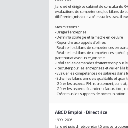
J'ai créé et dirigé ce cabinet de consultants R
évaluations de compétences, les bilans de com
différentes,missions axées sur les travaille
Mes missions :
- Diriger l'entreprise
- Définir la stratégie et la mettre en oeuvre
- Répondre aux appels d'offres
- Réaliser les bilans de compétences en part
- Réaliser les bilans de compétences spécifi
partenariat avec un ergonome
- Réaliser les demandes d'orientation pour l
- Recruter pour les entreprises et veiller à la
- Evaluer les compétences de salariés dans 
- Editer les bilans annuels qualitatifs et qua
- Gérer les aspects RH : recrutement, contrat, .
- Gérer les aspects financiers : facturation, com
- Créer tous les supports de communication
ABCD Emploi
- Directrice
1999 - 2005
J'ai créé puis dirigé pendant 5 ans ce groupem