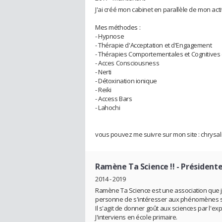
J'ai créé mon cabinet en parallèle de mon activ
Mes méthodes :
- Hypnose
- Thérapie d'Acceptation et d'Engagement
- Thérapies Comportementales et Cognitives 
- Acces Consciousness
- Nerti
- Détoxination ionique
- Reiki
- Access Bars
- Lahochi
vous pouvez me suivre sur mon site : chrysal
Ramène Ta Science !!
- Présidente
2014 - 2019
Ramène Ta Science est une association que j'a
personne de s'intéresser aux phénomènes sc
Il s'agit de donner goût aux sciences par l'ex
J'interviens en école primaire.