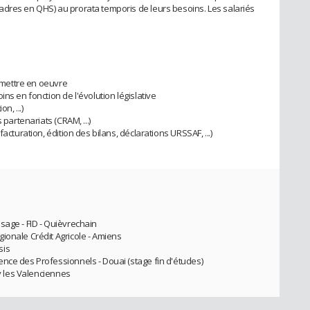
adres en QHS) au prorata temporis de leurs besoins. Les salariés
a mettre en oeuvre
ns en fonction de l'évolution législative
n, ...)
 partenariats (CRAM, ...)
acturation, édition des bilans, déclarations URSSAF, ...)
sage - FID - Quièvrechain
ionale Crédit Agricole - Amiens
sis
nce des Professionnels - Douai (stage fin d'études)
oy les Valenciennes