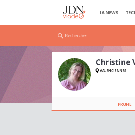
IA NEWS
TEC
Rechercher
Christin
VALENCIENNES
Christine
VANDOMME -
PROFIL
DUCROCQ