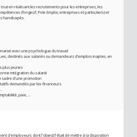
H tout en réalisant les recrutements pour les entreprises, les
pétences (fongecif, Pole Emploi, entreprises et particuliers) et
urs handicapés.
enariat avec une psychologue du travail
ques, destinés aux salariés ou demandeurs d'emplois inaptes, en
es plus jeunes
 bonne intégration du salarié
le cadre d'une promotion
ntitatifs demandés par les financeurs
..
ptabilité, paie, ...
ent d'employeurs dont l'objectif était de mettre à la disposition