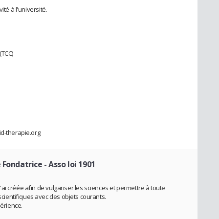
ité à l'université.
(TCC)
id-therapie.org
 Fondatrice - Asso loi 1901
i créée afin de vulgariser les sciences et permettre à toute
ientifiques avec des objets courants.
périence.