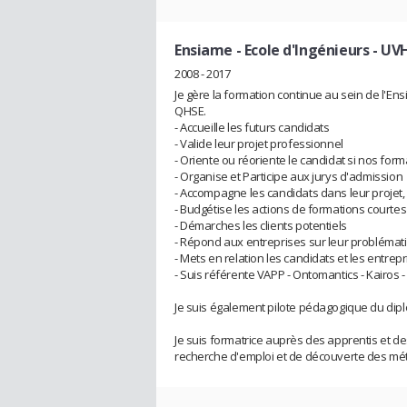
Ensiame - Ecole d'Ingénieurs - UV
2008 - 2017
Je gère la formation continue au sein de l'En
QHSE.
- Accueille les futurs candidats
- Valide leur projet professionnel
- Oriente ou réoriente le candidat si nos f
- Organise et Participe aux jurys d'admission
- Accompagne les candidats dans leur projet,
- Budgétise les actions de formations courtes
- Démarches les clients potentiels
- Répond aux entreprises sur leur problémat
- Mets en relation les candidats et les entrep
- Suis référente VAPP - Ontomantics - Kairos -
Je suis également pilote pédagogique du diplô
Je suis formatrice auprès des apprentis et 
recherche d'emploi et de découverte des mét